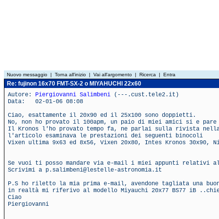
Nuovo messaggio
|
Torna all'inizio
|
Vai all'argomento
|
Ricerca
|
Entra
Re: fujinon 16x70 FMT-SX-2 o MIYAHUCHI 22x60
Autore:
Piergiovanni Salimbeni
(---.cust.tele2.it)
Data: 02-01-06 08:08
Ciao, esattamente il 20x90 ed il 25x100 sono doppietti.
No, non ho provato il 100apm, un paio di miei amici si e pare
Il Kronos l'ho provato tempo fa, ne parlai sulla rivista nell
l'articolo esaminava le prestazioni dei seguenti binocoli
Vixen ultima 9x63 ed 8x56, Vixen 20x80, Intes Kronos 30x90, N
Se vuoi ti posso mandare via e-mail i miei appunti relativi a
Scrivimi a p.salimbeni@lestelle-astronomia.it
P.S ho riletto la mia prima e-mail, avendone tagliata una buo
in realtà mi riferivo al modello Miyauchi 20x77 BS77 iB ..chi
Ciao
Piergiovanni